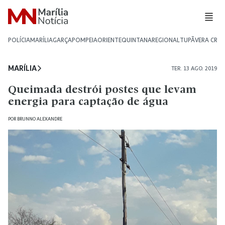
POLÍCIA
MARÍLIA
GARÇA
POMPEIA
ORIENTE
QUINTANA
REGIONAL
TUPÃ
VERA CRU
MARÍLIA
TER. 13 AGO. 2019
Queimada destrói postes que levam
energia para captação de água
POR
BRUNNO ALEXANDRE