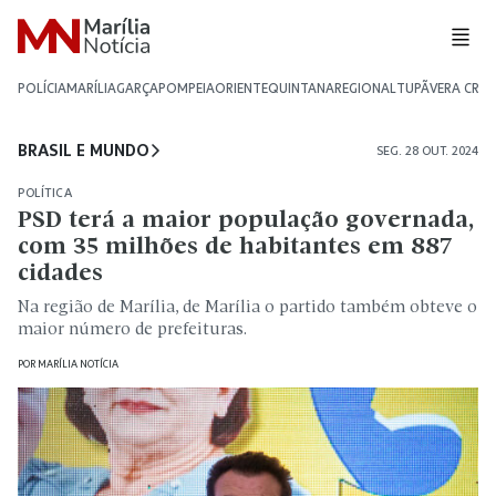
POLÍCIA
MARÍLIA
GARÇA
POMPEIA
ORIENTE
QUINTANA
REGIONAL
TUPÃ
VERA CRU
BRASIL E MUNDO
SEG. 28 OUT. 2024
POLÍTICA
PSD terá a maior população governada,
com 35 milhões de habitantes em 887
cidades
Na região de Marília, de Marília o partido também obteve o
maior número de prefeituras.
POR
MARÍLIA NOTÍCIA