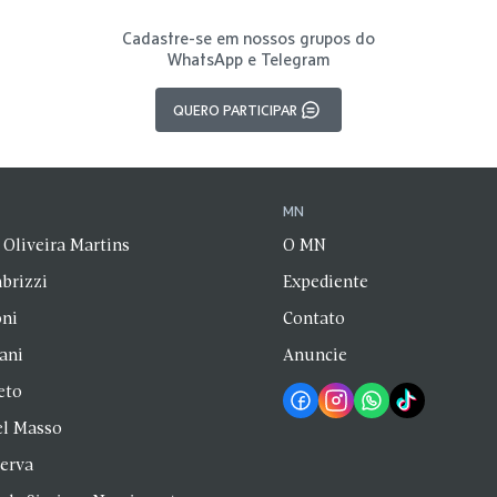
Cadastre-se em nossos grupos do
WhatsApp e Telegram
QUERO PARTICIPAR
N
MN
 Oliveira Martins
O MN
brizzi
Expediente
oni
Contato
zani
Anuncie
eto
el Masso
Serva