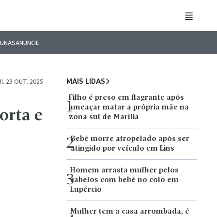
LUNAS
ANUNCIE
MAIS LIDAS
I. 23 OUT. 2025
Filho é preso em flagrante após
1
ameaçar matar a própria mãe na
orta e
zona sul de Marília
Bebê morre atropelado após ser
2
atingido por veículo em Lins
Homem arrasta mulher pelos
3
cabelos com bebê no colo em
Lupércio
Mulher tem a casa arrombada, é