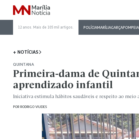
12 anos. Mais de 105 mil artigos.
POLÍCIA
MARÍLIA
GARÇA
POMPEIA
+ NOTÍCIAS
QUINTANA
Primeira-dama de Quintan
aprendizado infantil
Iniciativa estimula hábitos saudáveis e respeito ao meio
POR
RODRIGO VIUDES