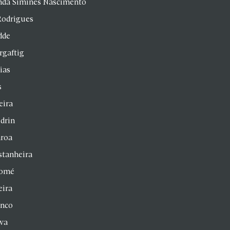
anda Simines Nascimento
Rodrigues
dde
rgaftig
ias
s
eira
drin
aroa
stanheira
homé
eira
anco
lva