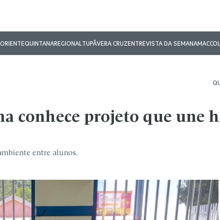
ORIENTE
QUINTANA
REGIONAL
TUPÃ
VERA CRUZ
ENTREVISTA DA SEMANA
MAC
CO
QU
a conhece projeto que une h
 ambiente entre alunos.