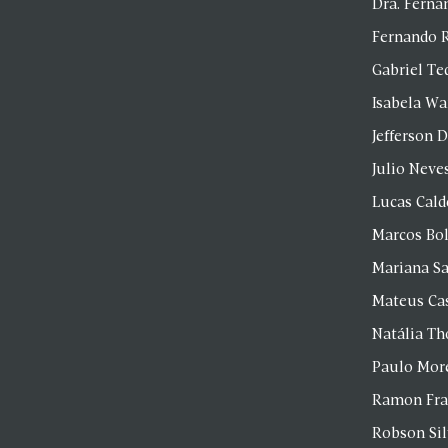
Dra. Fern
Fernando 
Gabriel Te
Isabela Wa
Jefferson D
Julio Neve
Lucas Cald
Marcos Bol
Mariana S
Mateus Ca
Natália T
Paulo Mor
Ramon Fr
Robson Si