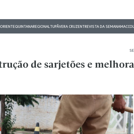
ORIENTE
QUINTANA
REGIONAL
TUPÃ
VERA CRUZ
ENTREVISTA DA SEMANA
MAC
CO
SE
trução de sarjetões e melhor