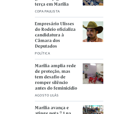
terça em Marília
COPA PAULISTA
Empresário Ulisses
do Rodeio oficializa
candidatura à
Câmara dos
Deputados
POLÍTICA
Marília amplia rede
de proteção, mas
tem desafio de
romper silêncio
antes do feminicídio
AGOSTO LILÁS
Marília avança e
atinge nota 7,1 na