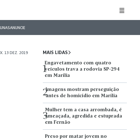
LUNAS
ANUNCIE
MAIS LIDAS
X. 13 DEZ. 2019
Engavetamento com quatro
a
1
veículos trava a rodovia SP-294
em Marília
Imagens mostram perseguição
2
antes de homicídio em Marília
Mulher tem a casa arrombada, é
3
ameaçada, agredida e estuprada
em Fernão
Preso por matar jovem no