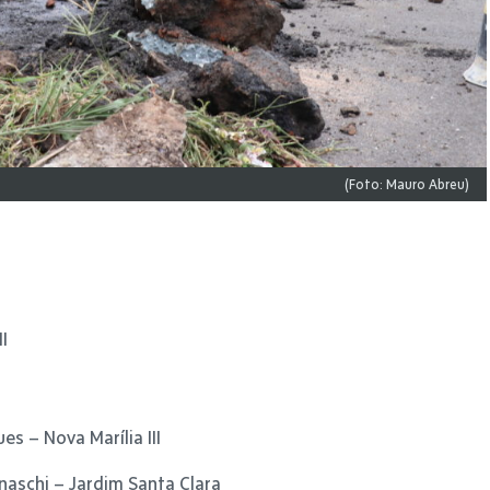
(Foto: Mauro Abreu)
I
es – Nova Marília III
rnaschi – Jardim Santa Clara