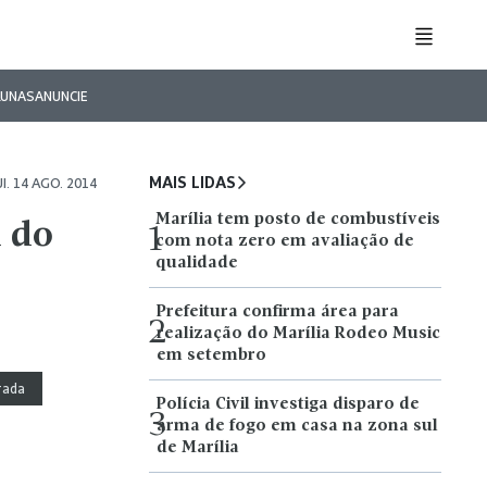
LUNAS
ANUNCIE
MAIS LIDAS
I. 14 AGO. 2014
Marília tem posto de combustíveis
a do
1
com nota zero em avaliação de
qualidade
Prefeitura confirma área para
2
realização do Marília Rodeo Music
em setembro
tada
Polícia Civil investiga disparo de
3
arma de fogo em casa na zona sul
de Marília