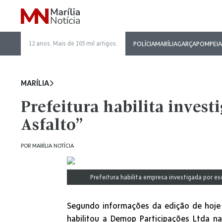
12 anos. Mais de 105 mil artigos.
POLÍCIA
MARÍLIA
GARÇA
POMPEIA
MARÍLIA
Prefeitura habilita invest
Asfalto”
POR
MARÍLIA NOTÍCIA
Prefeitura habilita empresa investigada por e
Segundo informações da edição de hoje (1
habilitou a Demop Participações Ltda na