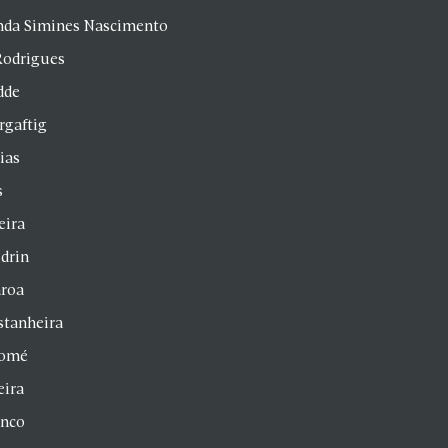
anda Simines Nascimento
Rodrigues
dde
rgaftig
ias
s
eira
drin
aroa
stanheira
homé
eira
anco