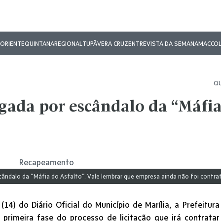
ORIENTE
QUINTANA
REGIONAL
TUPÃ
VERA CRUZ
ENTREVISTA DA SEMANA
MAC
CO
QU
igada por escândalo da “Máfi
scândalo da “Máfia do Asfalto”. Vale lembrar que empresa ainda não foi contra
4) do Diário Oficial do Município de Marília, a Prefeitura
 primeira fase do processo de licitação que irá contratar