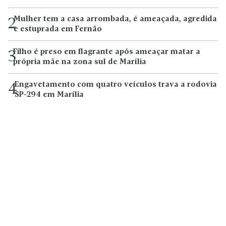
Mulher tem a casa arrombada, é ameaçada, agredida
2
e estuprada em Fernão
Filho é preso em flagrante após ameaçar matar a
3
própria mãe na zona sul de Marília
Engavetamento com quatro veículos trava a rodovia
4
SP-294 em Marília