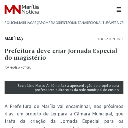
POLÍCIA
MARÍLIA
GARÇA
POMPEIA
ORIENTE
QUINTANA
REGIONAL
TUPÃ
VERA CRU
MARÍLIA
TER. 02 JUN. 2015
Prefeitura deve criar Jornada Especial
do magistério
POR
MARÍLIA NOTÍCIA
Secretário Marco Antônio faz a apresentação do projeto para
professores e diretores da rede municipal de ensino
A Prefeitura de Marília vai encaminhar, nos próximos
dias, um projeto de Lei para a Câmara Municipal, que
trata da criação da Jornada Especial para os