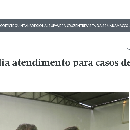
ORIENTE
QUINTANA
REGIONAL
TUPÃ
VERA CRUZ
ENTREVISTA DA SEMANA
MAC
CO
S
lia atendimento para casos d