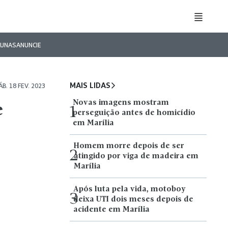
LUNAS
ANUNCIE
MAIS LIDAS
ÁB. 18 FEV. 2023
Novas imagens mostram
e
1
perseguição antes de homicídio
em Marília
Homem morre depois de ser
2
atingido por viga de madeira em
Marília
Após luta pela vida, motoboy
3
deixa UTI dois meses depois de
acidente em Marília