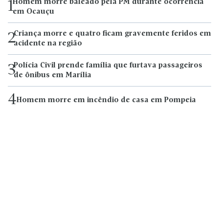
Homem morre baleado pela PM durante ocorrência
1
em Ocauçu
Criança morre e quatro ficam gravemente feridos em
2
acidente na região
Polícia Civil prende família que furtava passageiros
3
de ônibus em Marília
4
Homem morre em incêndio de casa em Pompeia