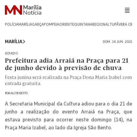
POLÍCIA
MARÍLIA
GARÇA
POMPEIA
ORIENTE
QUINTANA
REGIONAL
TUPÃ
VERA CRU
MARÍLIA
DOM. 14 JUN. 2026
ADIADO
Prefeitura adia Arraiá na Praça para 21
de junho devido à previsão de chuva
Festa junina será realizada na Praça Dona Maria Izabel com
entrada gratuita.
POR
ALCYR NETTO
A Secretaria Municipal da Cultura adiou para o dia 21 de
junho a realização do evento Arraiá na Praça, que
estava previsto para ocorrer neste domingo (14), na
Praça Maria Izabel, ao lado da Igreja São Bento.