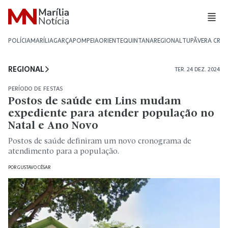
POLÍCIA
MARÍLIA
GARÇA
POMPEIA
ORIENTE
QUINTANA
REGIONAL
TUPÃ
VERA CRU
REGIONAL
TER. 24 DEZ. 2024
PERÍODO DE FESTAS
Postos de saúde em Lins mudam
expediente para atender população no
Natal e Ano Novo
Postos de saúde definiram um novo cronograma de
atendimento para a população.
POR
GUSTAVO CÉSAR