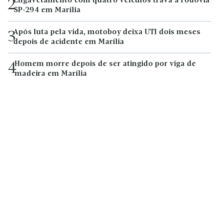
Engavetamento com quatro veículos trava a rodovia
2
SP-294 em Marília
Após luta pela vida, motoboy deixa UTI dois meses
3
depois de acidente em Marília
Homem morre depois de ser atingido por viga de
4
madeira em Marília