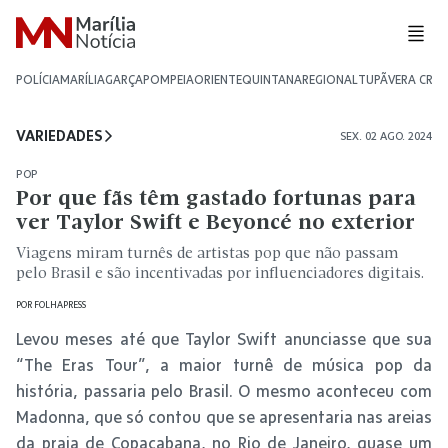
POLÍCIA
MARÍLIA
GARÇA
POMPEIA
ORIENTE
QUINTANA
REGIONAL
TUPÃ
VERA CRU
VARIEDADES
SEX. 02 AGO. 2024
POP
Por que fãs têm gastado fortunas para
ver Taylor Swift e Beyoncé no exterior
Viagens miram turnês de artistas pop que não passam
pelo Brasil e são incentivadas por influenciadores digitais.
POR
FOLHAPRESS
Levou meses até que Taylor Swift anunciasse que sua
“The Eras Tour”, a maior turnê de música pop da
história, passaria pelo Brasil. O mesmo aconteceu com
Madonna, que só contou que se apresentaria nas areias
da praia de Copacabana, no Rio de Janeiro, quase um