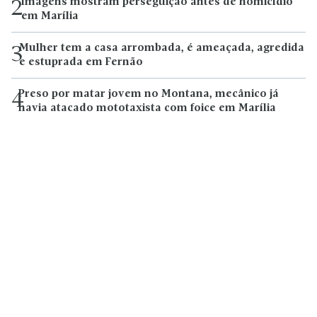
Imagens mostram perseguição antes de homicídio
2
em Marília
Mulher tem a casa arrombada, é ameaçada, agredida
3
e estuprada em Fernão
Preso por matar jovem no Montana, mecânico já
4
havia atacado mototaxista com foice em Marília