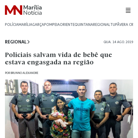
POLÍCIA
MARÍLIA
GARÇA
POMPEIA
ORIENTE
QUINTANA
REGIONAL
TUPÃ
VERA CRU
REGIONAL
QUA. 14 AGO. 2019
Policiais salvam vida de bebê que
estava engasgada na região
POR
BRUNNO ALEXANDRE