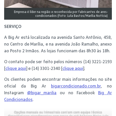
Empresa é líder na região e reconhecida por fabricantes de ares-
condicionados (Foto: Lula Bastos/Marília Notícia)
SERVIÇO
A Big Ar está localizada na avenida Santo Antônio, 458,
no Centro de Marília, e na avenida João Ramalho, anexo
ao Posto 2 Irmãos. As lojas funcionam das 8h30 às 18h.
O contato pode ser feito pelos números (14) 3221-2193
[
clique aqui
] e (14) 3301-2340 [
clique aqui
].
Os clientes podem encontrar mais informações no site
oficial da Big Ar
bigarcondicionado.com.br
, no
Instagram
@bigar_marilia
ou no Facebook
Big Ar
Condicionados
.
Opções mensais ou trimestrais contam com equipe técnica