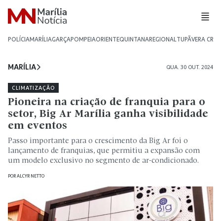
POLÍCIA
MARÍLIA
GARÇA
POMPEIA
ORIENTE
QUINTANA
REGIONAL
TUPÃ
VERA CRU
MARÍLIA
QUA. 30 OUT. 2024
CLIMATIZAÇÃO
Pioneira na criação de franquia para o
setor, Big Ar Marília ganha visibilidade
em eventos
Passo importante para o crescimento da Big Ar foi o
lançamento de franquias, que permitiu a expansão com
um modelo exclusivo no segmento de ar-condicionado.
POR
ALCYR NETTO