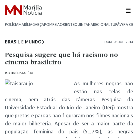
POLÍCIA
MARÍLIA
GARÇA
POMPEIA
ORIENTE
QUINTANA
REGIONAL
TUPÃ
VERA CRU
BRASIL E MUNDO
DOM. 06 JUL. 2014
Pesquisa sugere que há racismo no
cinema brasileiro
POR
MARÍLIA NOTÍCIA
As mulheres negras não
estão nas telas de
cinema, nem atrás das câmeras. Pesquisa da
Universidade Estadual do Rio de Janeiro (Uerj) mostra
que pretas e pardas não figuraram nos filmes nacionais
de maior bilheteria. Apesar de ser a maior parte da
população feminina do país (51,7%), as negras