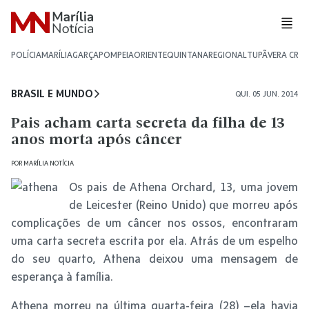
POLÍCIA
MARÍLIA
GARÇA
POMPEIA
ORIENTE
QUINTANA
REGIONAL
TUPÃ
VERA CRU
BRASIL E MUNDO
QUI. 05 JUN. 2014
Pais acham carta secreta da filha de 13
anos morta após câncer
POR
MARÍLIA NOTÍCIA
Os pais de Athena Orchard, 13, uma jovem
de Leicester (Reino Unido) que morreu após
complicações de um câncer nos ossos, encontraram
uma carta secreta escrita por ela. Atrás de um espelho
do seu quarto, Athena deixou uma mensagem de
esperança à família.
Athena morreu na última quarta-feira (28) –ela havia