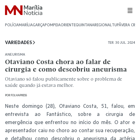
POLÍCIA
MARÍLIA
GARÇA
POMPEIA
ORIENTE
QUINTANA
REGIONAL
TUPÃ
VERA CRU
VARIEDADES
TER. 30 JUL. 2024
ANEURISMA
Otaviano Costa chora ao falar de
cirurgia e como descobriu aneurisma
Otaviano só falou publicamente sobre o problema de
saúde quando já estava melhor.
POR
FOLHAPRESS
Neste domingo (28), Otaviano Costa, 51, falou, em
entrevista ao Fantástico, sobre a cirurgia de
emergência que enfrentou no início do mês. O ator e
apresentador caiu no choro ao contar sua recuperação,
e detalhou como descobriu o aneurisma da artéria