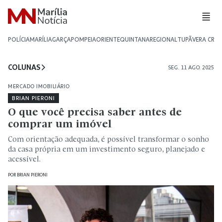
POLÍCIA
MARÍLIA
GARÇA
POMPEIA
ORIENTE
QUINTANA
REGIONAL
TUPÃ
VERA CRU
COLUNAS
SEG. 11 AGO. 2025
MERCADO IMOBILIÁRIO
BRIAN PIERONI
O que você precisa saber antes de
comprar um imóvel
Com orientação adequada, é possível transformar o sonho
da casa própria em um investimento seguro, planejado e
acessível.
POR
BRIAN PIERONI