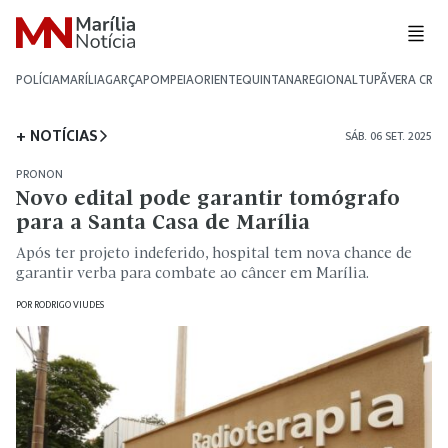
POLÍCIA
MARÍLIA
GARÇA
POMPEIA
ORIENTE
QUINTANA
REGIONAL
TUPÃ
VERA CRU
+ NOTÍCIAS
SÁB. 06 SET. 2025
PRONON
Novo edital pode garantir tomógrafo
para a Santa Casa de Marília
Após ter projeto indeferido, hospital tem nova chance de
garantir verba para combate ao câncer em Marília.
POR
RODRIGO VIUDES