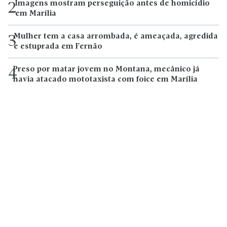
Imagens mostram perseguição antes de homicídio
2
em Marília
Mulher tem a casa arrombada, é ameaçada, agredida
3
e estuprada em Fernão
Preso por matar jovem no Montana, mecânico já
4
havia atacado mototaxista com foice em Marília