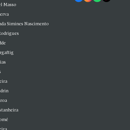
el Masso
Serva
anda Simines Nascimento
Rodrigues
dde
rgaftig
ias
s
eira
drin
aroa
stanheira
homé
eira