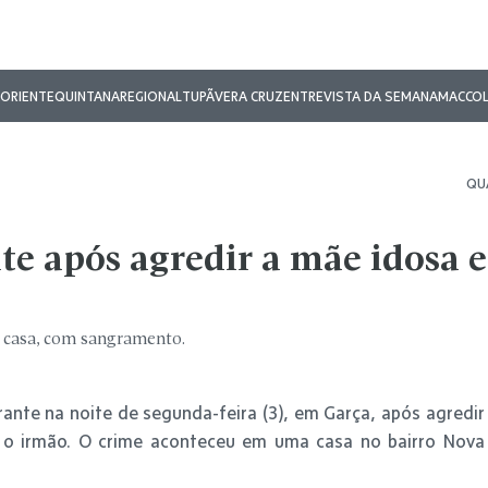
ORIENTE
QUINTANA
REGIONAL
TUPÃ
VERA CRUZ
ENTREVISTA DA SEMANA
MAC
CO
QUA
te após agredir a mãe idosa e
a casa, com sangramento.
ante na noite de segunda-feira (3), em Garça, após agredir
 o irmão. O crime aconteceu em uma casa no bairro Nova