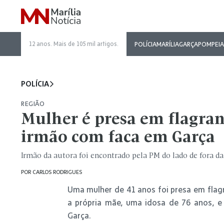
12 anos. Mais de 105 mil artigos.
POLÍCIA
MARÍLIA
GARÇA
POMPEIA
POLÍCIA
REGIÃO
Mulher é presa em flagran
irmão com faca em Garça
Irmão da autora foi encontrado pela PM do lado de fora d
POR
CARLOS RODRIGUES
Uma mulher de 41 anos foi presa em flagr
a própria mãe, uma idosa de 76 anos, e
Garça.