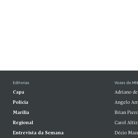
Editorias
Vozes do M
Capa
Adriano de
Polícia
Angelo Am
Marília
Brian Pier
Regional
Carol Alti
Entrevista da Semana
Décio Maz