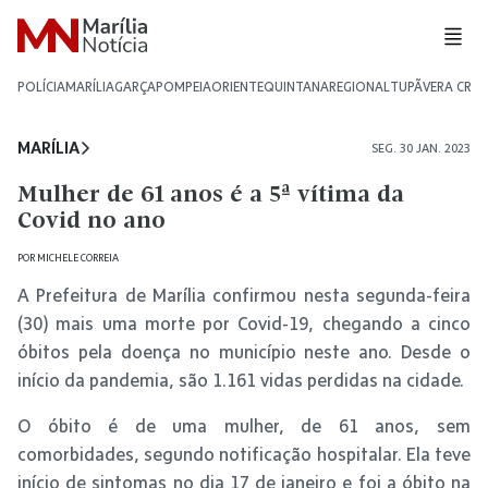
POLÍCIA
MARÍLIA
GARÇA
POMPEIA
ORIENTE
QUINTANA
REGIONAL
TUPÃ
VERA CRU
MARÍLIA
SEG. 30 JAN. 2023
Mulher de 61 anos é a 5ª vítima da
Covid no ano
POR
MICHELE CORREIA
A Prefeitura de Marília confirmou nesta segunda-feira
(30) mais uma morte por Covid-19, chegando a cinco
óbitos pela doença no município neste ano. Desde o
início da pandemia, são 1.161 vidas perdidas na cidade.
O óbito é de uma mulher, de 61 anos, sem
comorbidades, segundo notificação hospitalar. Ela teve
início de sintomas no dia 17 de janeiro e foi a óbito na