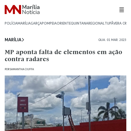
POLÍCIA
MARÍLIA
GARÇA
POMPEIA
ORIENTE
QUINTANA
REGIONAL
TUPÃ
VERA CRU
MARÍLIA
QUA. 01 MAR. 2023
MP aponta falta de elementos em ação
contra radares
POR
SAMANTHA CIUFFA