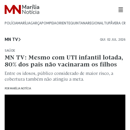
POLÍCIA
MARÍLIA
GARÇA
POMPEIA
ORIENTE
QUINTANA
REGIONAL
TUPÃ
VERA CRU
MN TV
QUI. 02 JUL. 2026
SAÚDE
MN TV: Mesmo com UTI infantil lotada,
80% dos pais não vacinaram os filhos
Entre os idosos, público considerado de maior risco, a
cobertura também não atingiu a meta.
POR
MARÍLIA NOTÍCIA