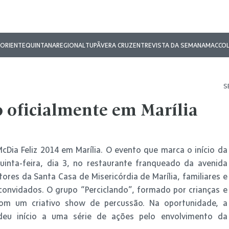
ORIENTE
QUINTANA
REGIONAL
TUPÃ
VERA CRUZ
ENTREVISTA DA SEMANA
MAC
CO
S
o oficialmente em Marília
cDia Feliz 2014 em Marília. O evento que marca o início da
uinta-feira, dia 3, no restaurante franqueado da avenida
tores da Santa Casa de Misericórdia de Marília, familiares e
convidados. O grupo “Perciclando”, formado por crianças e
com um criativo show de percussão. Na oportunidade, a
deu início a uma série de ações pelo envolvimento da