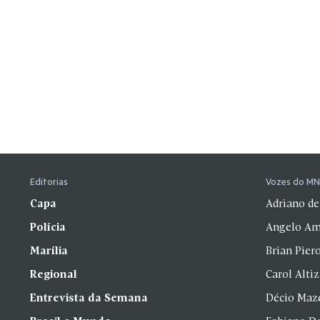
Editorias
Vozes do M
Capa
Adriano de
Polícia
Angelo Am
Marília
Brian Pier
Regional
Carol Alti
Entrevista da Semana
Décio Maz