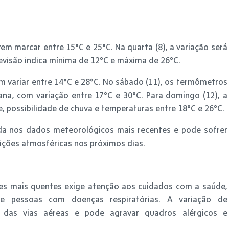
em marcar entre 15°C e 25°C. Na quarta (8), a variação será
previsão indica mínima de 12°C e máxima de 26°C.
em variar entre 14°C e 28°C. No sábado (11), os termômetros
na, com variação entre 17°C e 30°C. Para domingo (12), a
 possibilidade de chuva e temperaturas entre 18°C e 26°C.
ada nos dados meteorológicos mais recentes e pode sofrer
ições atmosféricas nos próximos dias.
des mais quentes exige atenção aos cuidados com a saúde,
s e pessoas com doenças respiratórias. A variação de
 das vias aéreas e pode agravar quadros alérgicos e