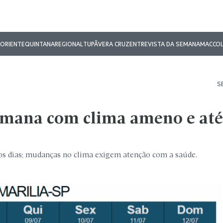
ORIENTE
QUINTANA
REGIONAL
TUPÃ
VERA CRUZ
ENTREVISTA DA SEMANA
MAC
CO
S
semana com clima ameno e até
os dias; mudanças no clima exigem atenção com a saúde.