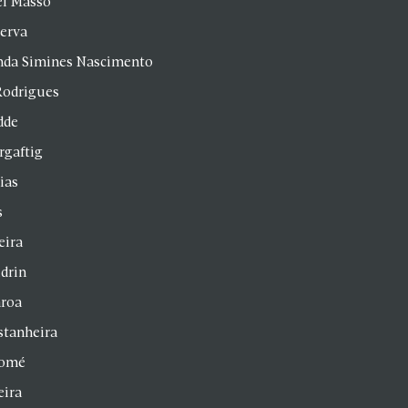
el Masso
Serva
anda Simines Nascimento
Rodrigues
dde
rgaftig
ias
s
eira
drin
aroa
stanheira
homé
eira