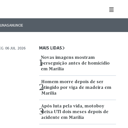
LUNAS
ANUNCIE
MAIS LIDAS
EG. 06 JUL. 2026
Novas imagens mostram
1
perseguição antes de homicídio
em Marília
Homem morre depois de ser
2
atingido por viga de madeira em
Marília
Após luta pela vida, motoboy
3
deixa UTI dois meses depois de
acidente em Marília