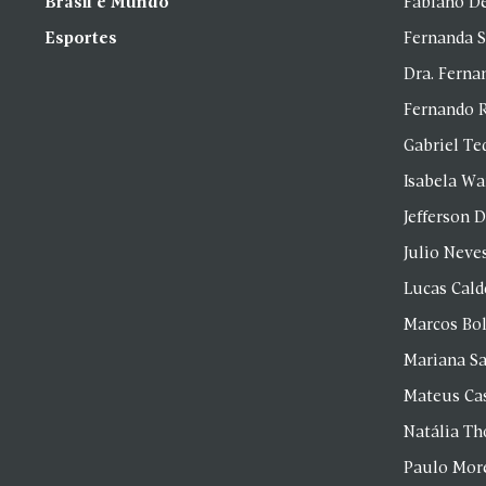
Brasil e Mundo
Fabiano D
Esportes
Fernanda 
Dra. Fern
Fernando 
Gabriel Te
Isabela Wa
Jefferson D
Julio Neve
Lucas Cald
Marcos Bol
Mariana S
Mateus Ca
Natália T
Paulo Mor