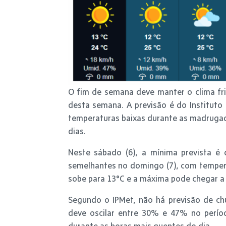
O fim de semana deve manter o clima fri
desta semana. A previsão é do Instituto
temperaturas baixas durante as madrugad
dias.
Neste sábado (6), a mínima prevista 
semelhantes no domingo (7), com temperat
sobe para 13°C e a máxima pode chegar a
Segundo o IPMet, não há previsão de chu
deve oscilar entre 30% e 47% no períod
durante as horas mais quentes do dia.