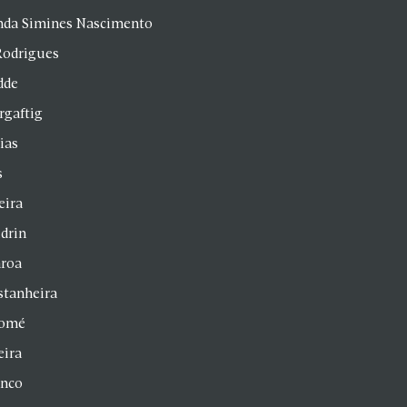
anda Simines Nascimento
Rodrigues
dde
rgaftig
ias
s
eira
drin
aroa
stanheira
homé
eira
anco