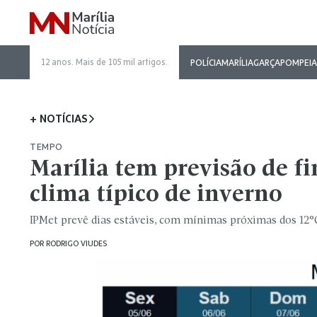
12 anos. Mais de 105 mil artigos.
POLÍCIA
MARÍLIA
GARÇA
POMPEIA
+ NOTÍCIAS
TEMPO
Marília tem previsão de f
clima típico de inverno
IPMet prevê dias estáveis, com mínimas próximas dos 12°
POR
RODRIGO VIUDES