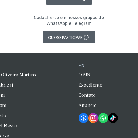
Cadastre-se em nossos grupos do
WhatsApp e Telegram
QUERO PARTICIPAR
N
MN
 Oliveira Martins
O MN
brizzi
Expediente
oni
Contato
zani
Anuncie
eto
el Masso
Serva