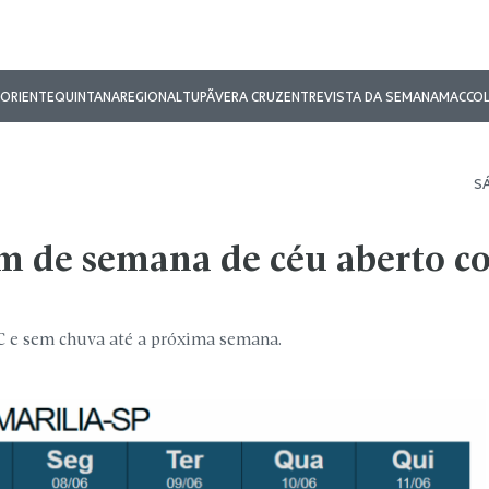
ORIENTE
QUINTANA
REGIONAL
TUPÃ
VERA CRUZ
ENTREVISTA DA SEMANA
MAC
CO
SÁ
im de semana de céu aberto 
C e sem chuva até a próxima semana.