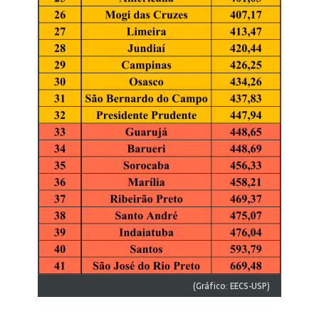
(Gráfico: EECS-USP)