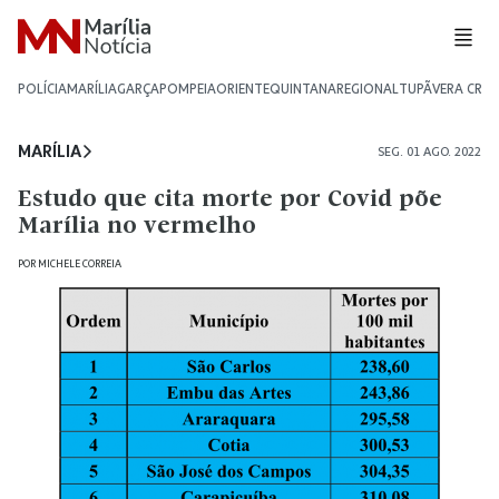
POLÍCIA
MARÍLIA
GARÇA
POMPEIA
ORIENTE
QUINTANA
REGIONAL
TUPÃ
VERA CRU
MARÍLIA
SEG. 01 AGO. 2022
Estudo que cita morte por Covid põe
Marília no vermelho
POR
MICHELE CORREIA