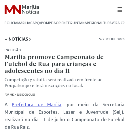
POLÍCIA
MARÍLIA
GARÇA
POMPEIA
ORIENTE
QUINTANA
REGIONAL
TUPÃ
VERA CRU
+ NOTÍCIAS
SEX. 03 JUL. 2026
INCLUSÃO
Marília promove Campeonato de
Futebol de Rua para crianças e
adolescentes no dia 11
Competição gratuita será realizada em frente ao
Poupatempo e terá inscrições no local.
POR
MICHELE RODRIGUES
A
Prefeitura de Marília
, por meio da Secretaria
Municipal de Esportes, Lazer e Juventude (Selj),
realizará no dia 11 de julho o Campeonato de Futebol
de Rua Raiz.