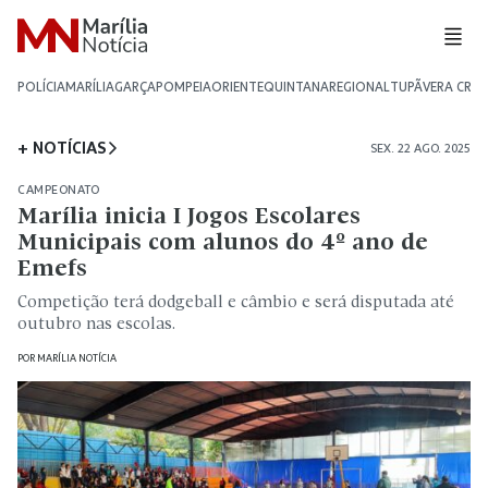
POLÍCIA
MARÍLIA
GARÇA
POMPEIA
ORIENTE
QUINTANA
REGIONAL
TUPÃ
VERA CRU
+ NOTÍCIAS
SEX. 22 AGO. 2025
CAMPEONATO
Marília inicia I Jogos Escolares
Municipais com alunos do 4º ano de
Emefs
Competição terá dodgeball e câmbio e será disputada até
outubro nas escolas.
POR
MARÍLIA NOTÍCIA