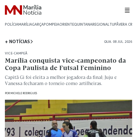
POLÍCIA
MARÍLIA
GARÇA
POMPEIA
ORIENTE
QUINTANA
REGIONAL
TUPÃ
VERA CRU
+ NOTÍCIAS
QUA. 08 JUL. 2026
VICE-CAMPEÂ
Marília conquista vice-campeonato da
Copa Paulista de Futsal Feminino
Capitã Gi foi eleita a melhor jogadora da final; Juju e
Vanessa fecharam o torneio como artilheiras.
POR
MICHELE RODRIGUES