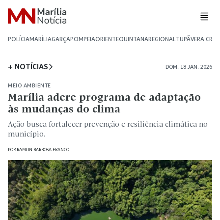
POLÍCIA
MARÍLIA
GARÇA
POMPEIA
ORIENTE
QUINTANA
REGIONAL
TUPÃ
VERA CRU
+ NOTÍCIAS
DOM. 18 JAN. 2026
MEIO AMBIENTE
Marília adere programa de adaptação
às mudanças do clima
Ação busca fortalecer prevenção e resiliência climática no
município.
POR
RAMON BARBOSA FRANCO