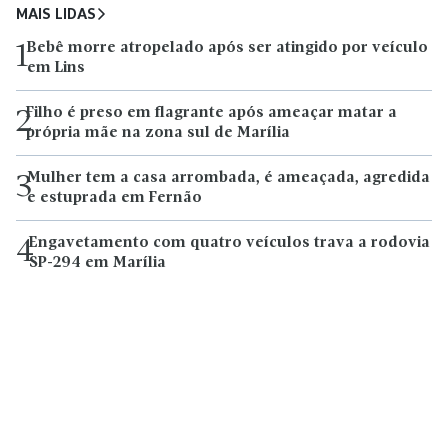
MAIS LIDAS
Bebê morre atropelado após ser atingido por veículo
1
em Lins
Filho é preso em flagrante após ameaçar matar a
2
própria mãe na zona sul de Marília
Mulher tem a casa arrombada, é ameaçada, agredida
3
e estuprada em Fernão
Engavetamento com quatro veículos trava a rodovia
4
SP-294 em Marília