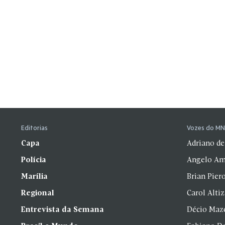
Editorias
Vozes do M
Capa
Adriano de
Polícia
Angelo Am
Marília
Brian Pier
Regional
Carol Alti
Entrevista da Semana
Décio Maz