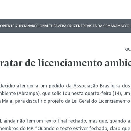
ORIENTE
QUINTANA
REGIONAL
TUPÃ
VERA CRUZ
ENTREVISTA DA SEMANA
MAC
CO
QUA
tratar de licenciamento ambi
decidiu atender a um pedido da Associação Brasileira dos
biente (Abrampa), que solicitou nesta quarta-feira (14), um
Maia, para discutir o projeto da Lei Geral do Licenciamento
L ainda não tem um texto final fechado, mas que, quando a
 membros do MP. “Quando o texto estiver fechado, claro que