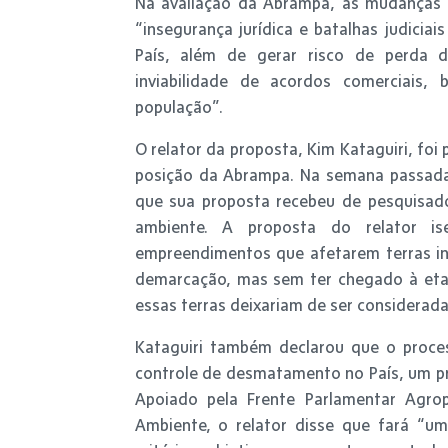
Na avaliação da Abrampa, as mudanças 
“insegurança jurídica e batalhas judicia
País, além de gerar risco de perda de
inviabilidade de acordos comerciais
população”.
O relator da proposta, Kim Kataguiri, fo
posição da Abrampa. Na semana passada, 
que sua proposta recebeu de pesquisado
ambiente. A proposta do relator is
empreendimentos que afetarem terras in
demarcação, mas sem ter chegado à etapa
essas terras deixariam de ser considerad
Kataguiri também declarou que o proce
controle de desmatamento no País, um p
Apoiado pela Frente Parlamentar Agrop
Ambiente, o relator disse que fará “u