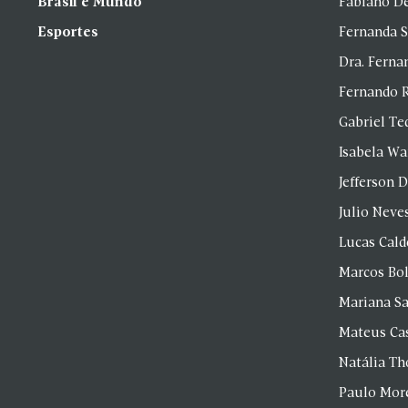
Brasil e Mundo
Fabiano D
Esportes
Fernanda 
Dra. Fern
Fernando 
Gabriel Te
Isabela Wa
Jefferson D
Julio Neve
Lucas Cald
Marcos Bol
Mariana S
Mateus Ca
Natália T
Paulo Mor