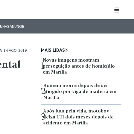
LUNAS
ANUNCIE
MAIS LIDAS
. 14 AGO. 2019
Novas imagens mostram
ental
1
perseguição antes de homicídio
em Marília
Homem morre depois de ser
2
atingido por viga de madeira em
Marília
Após luta pela vida, motoboy
3
deixa UTI dois meses depois de
acidente em Marília