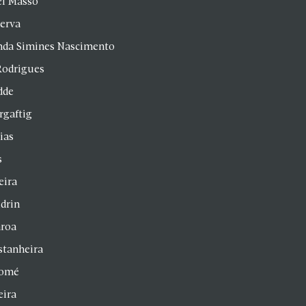
el Masso
Serva
anda Simines Nascimento
Rodrigues
dde
rgaftig
ias
s
eira
drin
aroa
stanheira
homé
eira