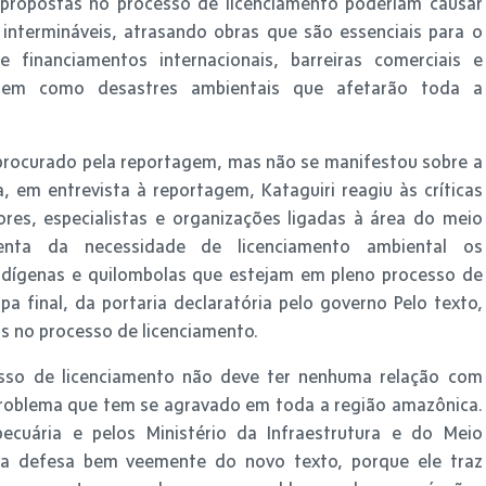
propostas no processo de licenciamento poderiam causar
is intermináveis, atrasando obras que são essenciais para o
 financiamentos internacionais, barreiras comerciais e
, bem como desastres ambientais que afetarão toda a
i procurado pela reportagem, mas não se manifestou sobre a
em entrevista à reportagem, Kataguiri reagiu às críticas
res, especialistas e organizações ligadas à área do meio
enta da necessidade de licenciamento ambiental os
dígenas e quilombolas que estejam em pleno processo de
 final, da portaria declaratória pelo governo Pelo texto,
as no processo de licenciamento.
sso de licenciamento não deve ter nenhuma relação com
roblema que tem se agravado em toda a região amazônica.
ecuária e pelos Ministério da Infraestrutura e do Meio
ma defesa bem veemente do novo texto, porque ele traz