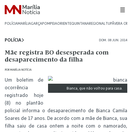
POLÍCIA
MARÍLIA
GARÇA
POMPEIA
ORIENTE
QUINTANA
REGIONAL
TUPÃ
VERA CRU
POLÍCIA
DOM. 08 JUN. 2014
Mãe registra BO desesperada com
desaparecimento da filha
POR
MARÍLIA NOTÍCIA
Um boletim de
ocorrência
Bianca, que não voltou para casa.
registrado hoje
(8) no plantão
policial informa o desaparecimento de Bianca Camila
Soares de 17 anos. De acordo com a mãe de Bianca, sua
filha saiu de casa ontem a noite com o namorado,