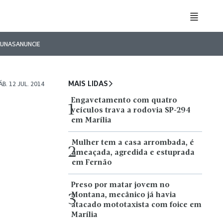
LUNAS
ANUNCIE
MAIS LIDAS
ÁB. 12 JUL. 2014
Engavetamento com quatro
1
veículos trava a rodovia SP-294
em Marília
Mulher tem a casa arrombada, é
2
ameaçada, agredida e estuprada
em Fernão
Preso por matar jovem no
Montana, mecânico já havia
3
atacado mototaxista com foice em
Marília