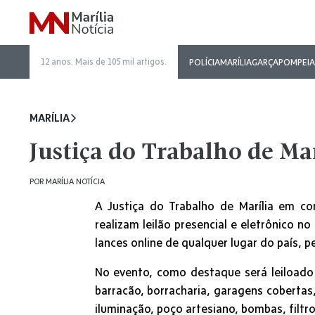
12 anos. Mais de 105 mil artigos.
POLÍCIA
MARÍLIA
GARÇA
POMPEIA
MARÍLIA
Justiça do Trabalho de Mar
POR
MARÍLIA NOTÍCIA
A Justiça do Trabalho de Marília em con
realizam leilão presencial e eletrônico n
lances online de qualquer lugar do país, p
No evento, como destaque será leiloado
barracão, borracharia, garagens cobertas,
iluminação, poço artesiano, bombas, filtro