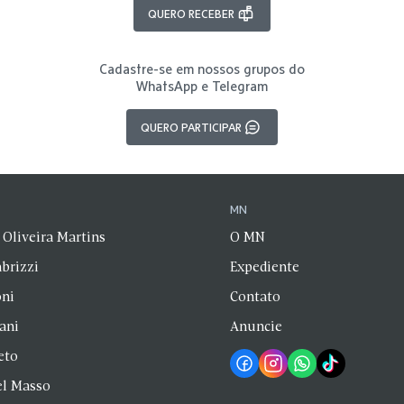
QUERO RECEBER
Cadastre-se em nossos grupos do
WhatsApp e Telegram
QUERO PARTICIPAR
N
MN
 Oliveira Martins
O MN
brizzi
Expediente
oni
Contato
zani
Anuncie
eto
el Masso