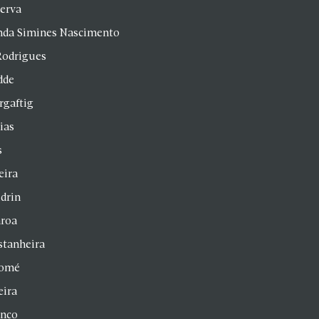
Serva
anda Simines Nascimento
Rodrigues
dde
rgaftig
ias
s
eira
drin
aroa
stanheira
homé
eira
anco