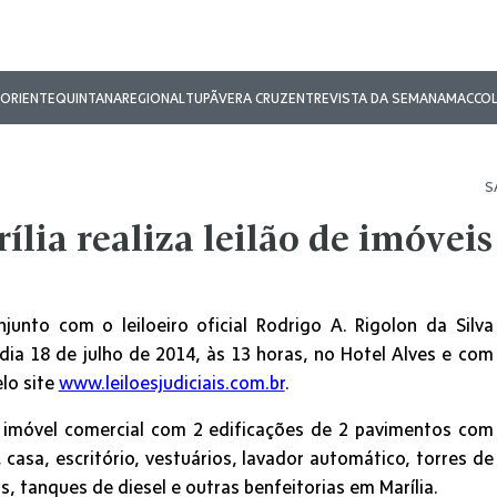
ORIENTE
QUINTANA
REGIONAL
TUPÃ
VERA CRUZ
ENTREVISTA DA SEMANA
MAC
CO
S
ília realiza leilão de imóveis
junto com o leiloeiro oficial Rodrigo A. Rigolon da Silva
o dia 18 de julho de 2014, às 13 horas, no Hotel Alves e com
elo site
www.leiloesjudiciais.com.br
.
 imóvel comercial com 2 edificações de 2 pavimentos com
 casa, escritório, vestuários, lavador automático, torres de
s, tanques de diesel e outras benfeitorias em Marília.