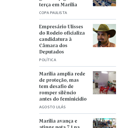
terça em Marília
COPA PAULISTA
Empresário Ulisses
do Rodeio oficializa
candidatura à
Câmara dos
Deputados
POLÍTICA
Marília amplia rede
de proteção, mas
tem desafio de
romper silêncio
antes do feminicídio
AGOSTO LILÁS
Marília avança e
atinge nota 7,1 na