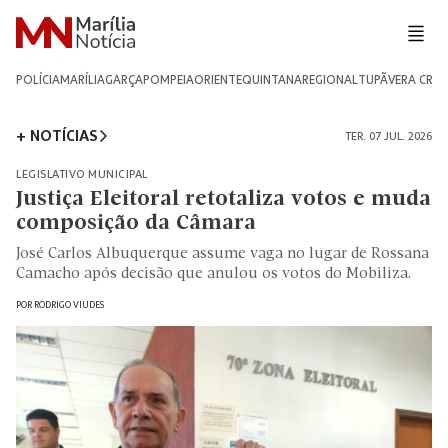
POLÍCIA
MARÍLIA
GARÇA
POMPEIA
ORIENTE
QUINTANA
REGIONAL
TUPÃ
VERA CRU
+ NOTÍCIAS
TER. 07 JUL. 2026
LEGISLATIVO MUNICIPAL
Justiça Eleitoral retotaliza votos e muda
composição da Câmara
José Carlos Albuquerque assume vaga no lugar de Rossana
Camacho após decisão que anulou os votos do Mobiliza.
POR
RODRIGO VIUDES