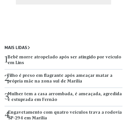
MAIS LIDAS
Bebê morre atropelado após ser atingido por veículo
1
em Lins
Filho é preso em flagrante após ameaçar matar a
2
própria mãe na zona sul de Marília
Mulher tem a casa arrombada, é ameaçada, agredida
3
e estuprada em Fernão
Engavetamento com quatro veículos trava a rodovia
4
SP-294 em Marília