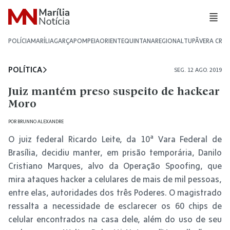
POLÍCIA
MARÍLIA
GARÇA
POMPEIA
ORIENTE
QUINTANA
REGIONAL
TUPÃ
VERA CRU
POLÍTICA
SEG. 12 AGO. 2019
Juiz mantém preso suspeito de hackear
Moro
POR
BRUNNO ALEXANDRE
O juiz federal Ricardo Leite, da 10ª Vara Federal de
Brasília, decidiu manter, em prisão temporária, Danilo
Cristiano Marques, alvo da Operação Spoofing, que
mira ataques hacker a celulares de mais de mil pessoas,
entre elas, autoridades dos três Poderes. O magistrado
ressalta a necessidade de esclarecer os 60 chips de
celular encontrados na casa dele, além do uso de seu