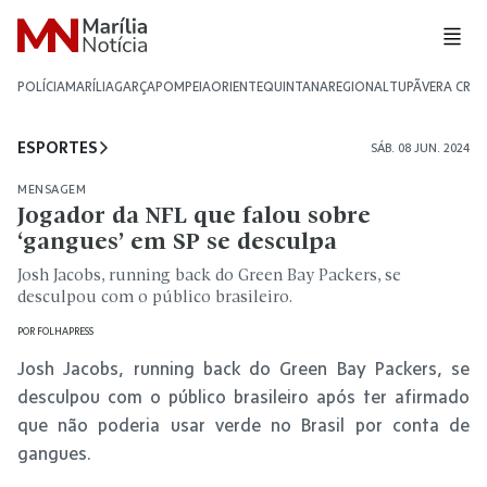
POLÍCIA
MARÍLIA
GARÇA
POMPEIA
ORIENTE
QUINTANA
REGIONAL
TUPÃ
VERA CRU
ESPORTES
SÁB. 08 JUN. 2024
MENSAGEM
Jogador da NFL que falou sobre
‘gangues’ em SP se desculpa
Josh Jacobs, running back do Green Bay Packers, se
desculpou com o público brasileiro.
POR
FOLHAPRESS
Josh Jacobs, running back do Green Bay Packers, se
desculpou com o público brasileiro após ter afirmado
que não poderia usar verde no Brasil por conta de
gangues.