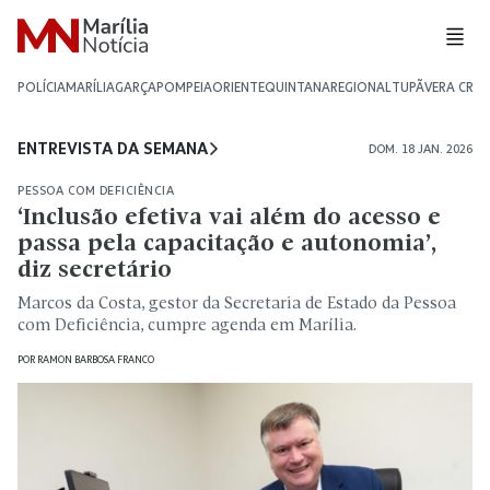
POLÍCIA
MARÍLIA
GARÇA
POMPEIA
ORIENTE
QUINTANA
REGIONAL
TUPÃ
VERA CRU
ENTREVISTA DA SEMANA
DOM. 18 JAN. 2026
PESSOA COM DEFICIÊNCIA
‘Inclusão efetiva vai além do acesso e
passa pela capacitação e autonomia’,
diz secretário
Marcos da Costa, gestor da Secretaria de Estado da Pessoa
com Deficiência, cumpre agenda em Marília.
POR
RAMON BARBOSA FRANCO