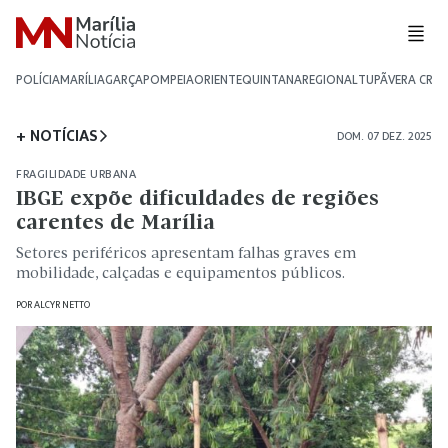
POLÍCIA
MARÍLIA
GARÇA
POMPEIA
ORIENTE
QUINTANA
REGIONAL
TUPÃ
VERA CRU
+ NOTÍCIAS
DOM. 07 DEZ. 2025
FRAGILIDADE URBANA
IBGE expõe dificuldades de regiões
carentes de Marília
Setores periféricos apresentam falhas graves em
mobilidade, calçadas e equipamentos públicos.
POR
ALCYR NETTO