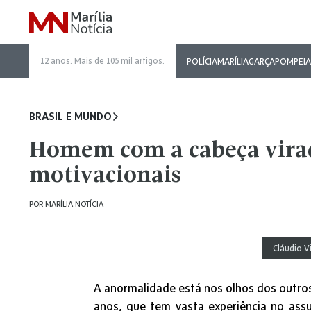
12 anos. Mais de 105 mil artigos.
POLÍCIA
MARÍLIA
GARÇA
POMPEIA
BRASIL E MUNDO
Homem com a cabeça virada
motivacionais
POR
MARÍLIA NOTÍCIA
Cláudio V
A anormalidade está nos olhos dos outros.
anos, que tem vasta experiência no as