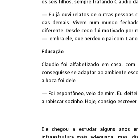
os seis filhos, sempre tratando Claudio 
— Eu já ouvi relatos de outras pessoas 
das demais. Vivem num mundo fechado. 
diferente. Desde cedo fui motivado por 
— lembra ele, que perdeu o pai com 1 ano
Educação
Claudio foi alfabetizado em casa, com 
conseguisse se adaptar ao ambiente escol
a boca foi dele.
— Foi espontâneo, veio de mim. Eu deite
a rabiscar sozinho. Hoje, consigo escreve
Ele chegou a estudar alguns anos em
infraestrutura mais adequada, mas, dia