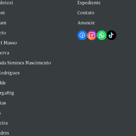
brizzi
Expediente
oni
Contato
zani
Anuncie
eto
el Masso
Serva
anda Simines Nascimento
Rodrigues
dde
rgaftig
ias
s
eira
drin