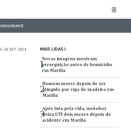
LUNAS
ANUNCIE
MAIS LIDAS
G. 01 SET. 2014
Novas imagens mostram
1
perseguição antes de homicídio
em Marília
Homem morre depois de ser
2
atingido por viga de madeira em
Marília
Após luta pela vida, motoboy
3
deixa UTI dois meses depois de
acidente em Marília