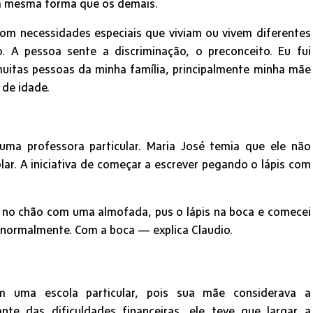
da mesma forma que os demais.
com necessidades especiais que viviam ou vivem diferentes
A pessoa sente a discriminação, o preconceito. Eu fui
muitas pessoas da minha família, principalmente minha mãe
 de idade.
uma professora particular. Maria José temia que ele não
ar. A iniciativa de começar a escrever pegando o lápis com
i no chão com uma almofada, pus o lápis na boca e comecei
r normalmente. Com a boca — explica Claudio.
 uma escola particular, pois sua mãe considerava a
nte das dificuldades financeiras, ele teve que largar a