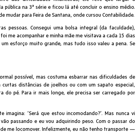
pública na 3ª série e ficou lá até concluir o ensino médio.
de mudar para Feira de Santana, onde cursou Contabilidade.
s pessoas. Consegui uma bolsa integral (da faculdade),
o foi me acompanhar e minha mãe me visitava a cada 15 dias
i um esforço muito grande, mas tudo isso valeu a pena. Se
normal possível, mas costuma esbarrar nas dificuldades de
a curtas distâncias de joelhos ou com um sapato especial,
 do pé. Para ir mais longe, ele precisa ser carregado por
e imagina: ‘Será que estou incomodando?’. Mas nunca vi
s vão passando e eu vou adquirindo peso. Com o passar do
 de me locomover. Infelizmente, eu não tenho transporte —