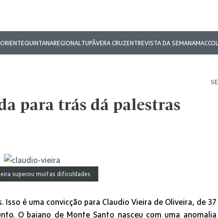
ORIENTE
QUINTANA
REGIONAL
TUPÃ
VERA CRUZ
ENTREVISTA DA SEMANA
MAC
CO
SE
 para trás dá palestras
ieira superou muitas dificuldades
 Isso é uma convicção para Claudio Vieira de Oliveira, de 37
sunto. O baiano de Monte Santo nasceu com uma anomalia