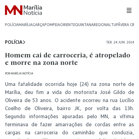
POLÍCIA
MARÍLIA
GARÇA
POMPEIA
ORIENTE
QUINTANA
REGIONAL
TUPÃ
VERA CRU
POLÍCIA
TER. 24 JUN. 2014
Homem cai de carroceria, é atropelado
e morre na zona norte
POR
MARÍLIA NOTÍCIA
Uma fatalidade ocorrida hoje (24) na zona norte de
Marília, deu fim a vida do motorista José Gildo de
Oliveira de 53 anos. O acidente ocorreu na rua Lucílio
Coelho de Oliveira, bairro JK, por volta das 13h.
Segundo informações apuradas pelo MN, a vítima
terminava de fazer amarrações de cordas entre as
cargas na carroceria do caminhão que conduzia,