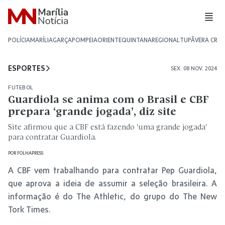
POLÍCIA
MARÍLIA
GARÇA
POMPEIA
ORIENTE
QUINTANA
REGIONAL
TUPÃ
VERA CRU
ESPORTES
SEX. 08 NOV. 2024
FUTEBOL
Guardiola se anima com o Brasil e CBF
prepara ‘grande jogada’, diz site
Site afirmou que a CBF está fazendo 'uma grande jogada'
para contratar Guardiola.
POR
FOLHAPRESS
A CBF vem trabalhando para contratar Pep Guardiola,
que aprova a ideia de assumir a seleção brasileira. A
informação é do The Athletic, do grupo do The New
Tork Times.