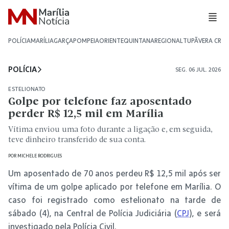
POLÍCIA
MARÍLIA
GARÇA
POMPEIA
ORIENTE
QUINTANA
REGIONAL
TUPÃ
VERA CRU
POLÍCIA
SEG. 06 JUL. 2026
ESTELIONATO
Golpe por telefone faz aposentado
perder R$ 12,5 mil em Marília
Vítima enviou uma foto durante a ligação e, em seguida,
teve dinheiro transferido de sua conta.
POR
MICHELE RODRIGUES
Um aposentado de 70 anos perdeu R$ 12,5 mil após ser
vítima de um golpe aplicado por telefone em Marília. O
caso foi registrado como estelionato na tarde de
sábado (4), na Central de Polícia Judiciária (
CPJ
), e será
investigado pela Polícia Civil.