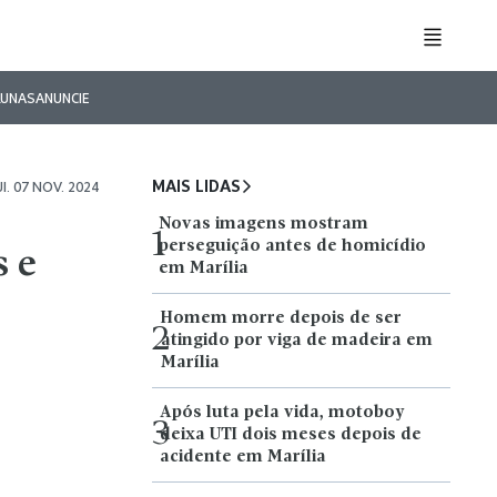
LUNAS
ANUNCIE
MAIS LIDAS
I. 07 NOV. 2024
Novas imagens mostram
1
perseguição antes de homicídio
s e
em Marília
Homem morre depois de ser
2
atingido por viga de madeira em
Marília
Após luta pela vida, motoboy
3
deixa UTI dois meses depois de
acidente em Marília