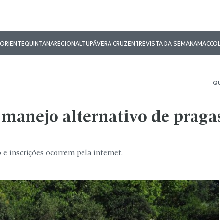
ORIENTE
QUINTANA
REGIONAL
TUPÃ
VERA CRUZ
ENTREVISTA DA SEMANA
MAC
CO
QU
manejo alternativo de praga
 e inscrições ocorrem pela internet.