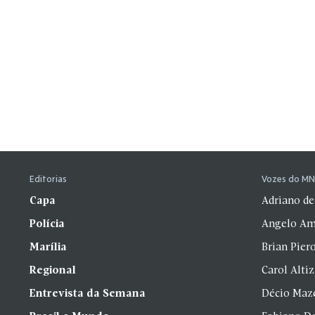
Editorias
Vozes do M
Capa
Adriano de
Polícia
Angelo Am
Marília
Brian Pier
Regional
Carol Alti
Entrevista da Semana
Décio Maz