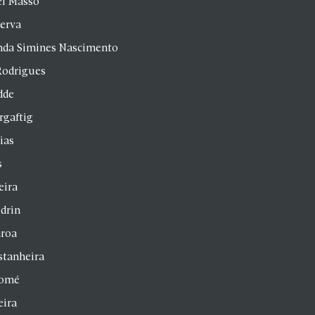
el Masso
Serva
anda Simines Nascimento
Rodrigues
dde
rgaftig
ias
s
eira
drin
aroa
stanheira
homé
eira