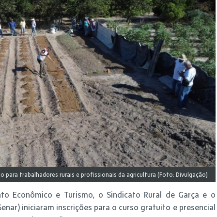
o para trabalhadores rurais e profissionais da agricultura (Foto: Divulgação)
nto Econômico e Turismo, o Sindicato Rural de Garça e o
nar) iniciaram inscrições para o curso gratuito e presencial