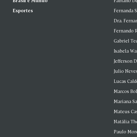
Brasil e Mundo
Fabiano D
Esportes
Fernanda 
Dra. Fern
Fernando 
Gabriel Te
Isabela Wa
Jefferson D
Julio Neve
Lucas Cald
Marcos Bol
Mariana S
Mateus Ca
Natália T
Paulo Mor