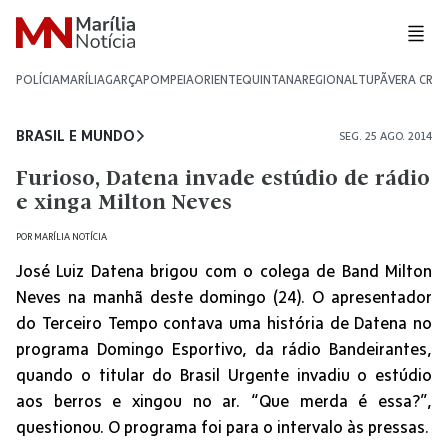
POLÍCIA
MARÍLIA
GARÇA
POMPEIA
ORIENTE
QUINTANA
REGIONAL
TUPÃ
VERA CRU
BRASIL E MUNDO
SEG. 25 AGO. 2014
Furioso, Datena invade estúdio de rádio
e xinga Milton Neves
POR
MARÍLIA NOTÍCIA
José Luiz Datena brigou com o colega de Band Milton
Neves na manhã deste domingo (24). O apresentador
do Terceiro Tempo contava uma história de Datena no
programa Domingo Esportivo, da rádio Bandeirantes,
quando o titular do Brasil Urgente invadiu o estúdio
aos berros e xingou no ar. “Que merda é essa?”,
questionou. O programa foi para o intervalo às pressas.