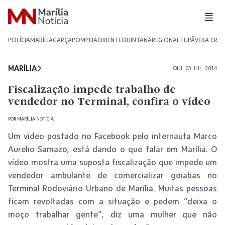
POLÍCIA
MARÍLIA
GARÇA
POMPEIA
ORIENTE
QUINTANA
REGIONAL
TUPÃ
VERA CRU
MARÍLIA
QUI. 03 JUL. 2014
Fiscalização impede trabalho de
vendedor no Terminal, confira o vídeo
POR
MARÍLIA NOTÍCIA
Um vídeo postado no Facebook pelo internauta Marco
Aurelio Samazo, está dando o que falar em Marília. O
vídeo mostra uma suposta fiscalização que impede um
vendedor ambulante de comercializar goiabas no
Terminal Rodoviário Urbano de Marília. Muitas pessoas
ficam revoltadas com a situação e pedem “deixa o
moço trabalhar gente”, diz uma mulher que não