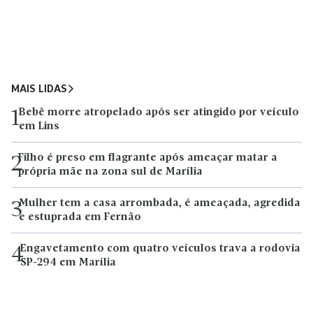
MAIS LIDAS
Bebê morre atropelado após ser atingido por veículo
1
em Lins
Filho é preso em flagrante após ameaçar matar a
2
própria mãe na zona sul de Marília
Mulher tem a casa arrombada, é ameaçada, agredida
3
e estuprada em Fernão
Engavetamento com quatro veículos trava a rodovia
4
SP-294 em Marília