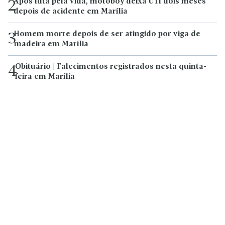
Após luta pela vida, motoboy deixa UTI dois meses
2
depois de acidente em Marília
Homem morre depois de ser atingido por viga de
3
madeira em Marília
Obituário | Falecimentos registrados nesta quinta-
4
feira em Marília