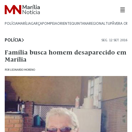
POLÍCIA
MARÍLIA
GARÇA
POMPEIA
ORIENTE
QUINTANA
REGIONAL
TUPÃ
VERA CRU
POLÍCIA
SEG. 12 SET. 2016
Família busca homem desaparecido em
Marília
POR
LEONARDO MORENO