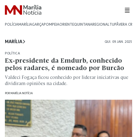
POLÍCIA
MARÍLIA
GARÇA
POMPEIA
ORIENTE
QUINTANA
REGIONAL
TUPÃ
VERA CRU
MARÍLIA
QUI. 09 JAN. 2025
POLÍTICA
Ex-presidente da Emdurb, conhecido
pelos radares, é nomeado por Burcão
Valdeci Fogaça ficou conhecido por liderar iniciativas que
dividiram opiniões na cidade.
POR
MARÍLIA NOTÍCIA