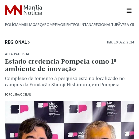
POLÍCIA
MARÍLIA
GARÇA
POMPEIA
ORIENTE
QUINTANA
REGIONAL
TUPÃ
VERA CRU
REGIONAL
TER. 10 DEZ. 2024
ALTA PAULISTA
Estado credencia Pompeia como 1º
ambiente de inovação
Complexo de fomento à pesquisa está no localizado no
campus da Fundação Shunji Nishimura, em Pompeia.
POR
GUSTAVO CÉSAR