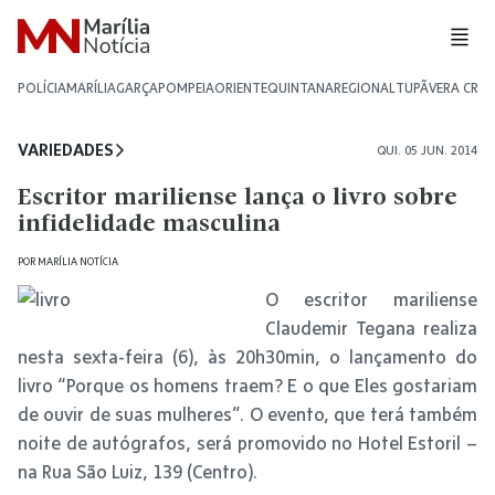
POLÍCIA
MARÍLIA
GARÇA
POMPEIA
ORIENTE
QUINTANA
REGIONAL
TUPÃ
VERA CRU
VARIEDADES
QUI. 05 JUN. 2014
Escritor mariliense lança o livro sobre
infidelidade masculina
POR
MARÍLIA NOTÍCIA
O escritor mariliense
Claudemir Tegana realiza
nesta sexta-feira (6), às 20h30min, o lançamento do
livro “Porque os homens traem? E o que Eles gostariam
de ouvir de suas mulheres”. O evento, que terá também
noite de autógrafos, será promovido no Hotel Estoril –
na Rua São Luiz, 139 (Centro).