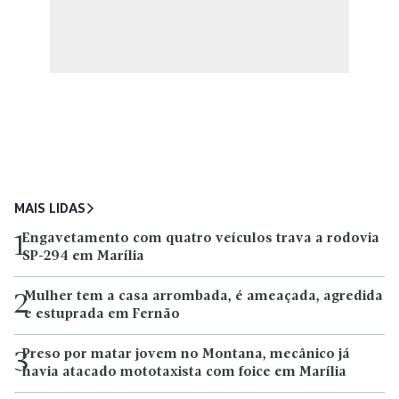
MAIS LIDAS
Engavetamento com quatro veículos trava a rodovia
1
SP-294 em Marília
Mulher tem a casa arrombada, é ameaçada, agredida
2
e estuprada em Fernão
Preso por matar jovem no Montana, mecânico já
3
havia atacado mototaxista com foice em Marília