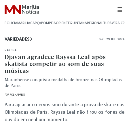
POLÍCIA
MARÍLIA
GARÇA
POMPEIA
ORIENTE
QUINTANA
REGIONAL
TUPÃ
VERA CRU
VARIEDADES
SEG. 29 JUL. 2024
RAYSSA
Djavan agradece Rayssa Leal após
skatista competir ao som de suas
músicas
Maranhense conquista medalha de bronze nas Olimpíadas
de Paris.
POR
FOLHAPRESS
Para aplacar o nervosismo durante a prova de skate nas
Olimpíadas de Paris, Rayssa Leal não tirou os fones de
ouvido em nenhum momento.